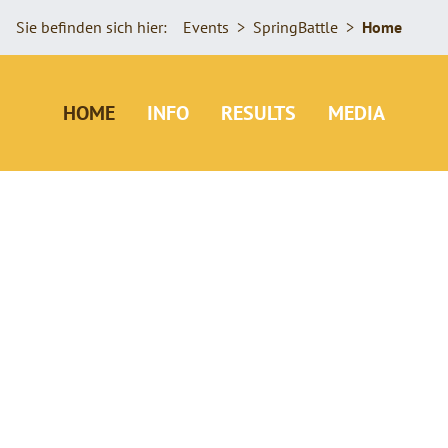
Sie befinden sich hier:
Events
SpringBattle
Home
(AKTIV)
HOME
INFO
RESULTS
MEDIA
SpringBattle
SNOWBOARDING. CREATIVITY. VIDEO
FORMAT.