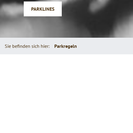
PARKLINES
Sie befinden sich hier:
Parkregeln
Parkregeln
Das Befahren des gesamten Absolut Park Geländes ist
geübten Snowboardern und Skifahrern mit geeigneten
Sportgeräten vorbehalten. Es gilt der Grundsatz der
Eigenverantwortlichkeit.
Für Anfänger gibt es im Absolut Parks einen Jib Park, eine
Beginner/Medium Line sowie den Lil' Stash. Dort findet ihr
einfach zu fahrende Boxen, Rails und Kicker.