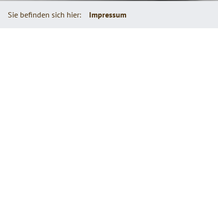
Sie befinden sich hier:
Impressum
Impressum / Offenlegung
BETREIBER / VERANTWORTLICHER FÜR
DEN INHALT
Shuttleberg GmbH & Co KG
GF Josef Harml, GF Mag. Maria Th. Schmid-Harml MA
Höchweg 152
5542 Flachau
Österreich
Telefon:
+43 6457 2072 (Büro der Geschäftsführung)
absolutpark(xmsAt)flachauwinkl(xmsDot)com
www.absolutpark.com
Firmenbuchnummer: 27531m